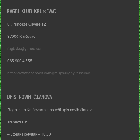
RAGBI KLUB KRUŠEVAC
ul. Princeze Olivere 12
37000 Kruševac
rugbyks@yahoo.com
065 900 4 555
https://www.facebook.com/groups/rugbykrusevac
UPIS NOVIH ČLANOVA
Ragbi klub Kruševac stalno vrši upis novih članova.
Treninzi su:
– utorak i četvrtak – 18.00