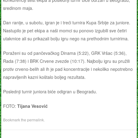
konkurenciji šest ekipa a poslednji turnir biće održan u Beogradu,
sredinom maja.
Dan ranije, u subotu, igran je i treći turnira Kupa Srbije za juniore.
Nastupilo je pet ekipa a naši momci su ponovo izgubili sve četiri
utakmice ali su prikazali bolju igru nego na prethodnim turnirima.
Poraženi su od pančevačkog Dinama (5:22), GRK Vršac (5:36),
Rada (7:38) i BRK Crvene zvezde (10:17). Najbolju igru su pružili
protiv crveno-belih ali ih je pad koncentracije i nekoliko nepotrebno
napravljenih kazni koštalo boljeg rezultata.
Poslednji turnir juniora biće odigran u Beogradu.
FOTO:
Tijana Vesović
Bookmark the
permalink
.