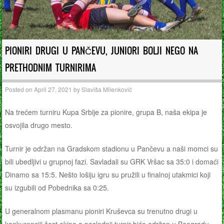
PIONIRI DRUGI U PANČEVU, JUNIORI BOLJI NEGO NA
PRETHODNIM TURNIRIMA
Posted on
April 27, 2021
by
Slaviša Milenković
Na trećem turniru Kupa Srbije za pionire, grupa B, naša ekipa je
osvojila drugo mesto.
Turnir je održan na Gradskom stadionu u Pančevu a naši momci su
bili ubedljivi u grupnoj fazi. Savladali su GRK Vršac sa 35:0 i domaći
Dinamo sa 15:5. Nešto lošiju igru su pružili u finalnoj utakmici koji
su izgubili od Pobednika sa 0:25.
U generalnom plasmanu pioniri Kruševca su trenutno drugi u