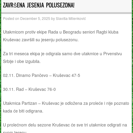
ZAVRŠENA JESENJA POLUSEZONA!
Posted on
December 5, 2025
by
Slaviša Milenković
Utakmicom protiv ekipe Rada u Beogradu seniori Ragbi kluba
Kruševac završili su jesenju polusezonu.
Za tri meseca ekipa je odigrala samo dve utakmice u Prvenstvu
Srbije i obe izgubila.
02.11. Dinamo Pančevo – Kruševac 47-5
30.11. Rad – Kruševac 76-0
Utakmica Partizan – Kruševac je odložena za proleće i nije poznato
kada će biti odigrana.
U prolećnom delu sezone Kruševac će sve tri utakmice odigrati na
svom terenu.