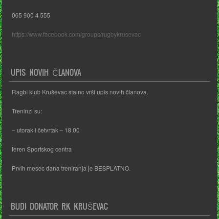
065 900 4 555
https://www.facebook.com/groups/rugbykrusevac
UPIS NOVIH ČLANOVA
Ragbi klub Kruševac stalno vrši upis novih članova.
Treninzi su:
– utorak i četvrtak – 18.00
teren Sportskog centra
Prvih mesec dana treniranja je BESPLATNO.
BUDI DONATOR RK KRUŠEVAC