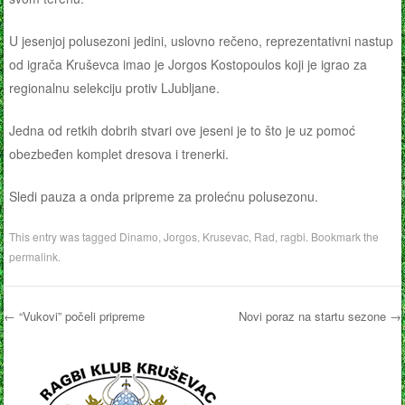
U jesenjoj polusezoni jedini, uslovno rečeno, reprezentativni nastup
od igrača Kruševca imao je Jorgos Kostopoulos koji je igrao za
regionalnu selekciju protiv LJubljane.
Jedna od retkih dobrih stvari ove jeseni je to što je uz pomoć
obezbeđen komplet dresova i trenerki.
Sledi pauza a onda pripreme za prolećnu polusezonu.
This entry was tagged
Dinamo
,
Jorgos
,
Krusevac
,
Rad
,
ragbi
. Bookmark the
permalink
.
←
“Vukovi” počeli pripreme
Novi poraz na startu sezone
→
Post navigation