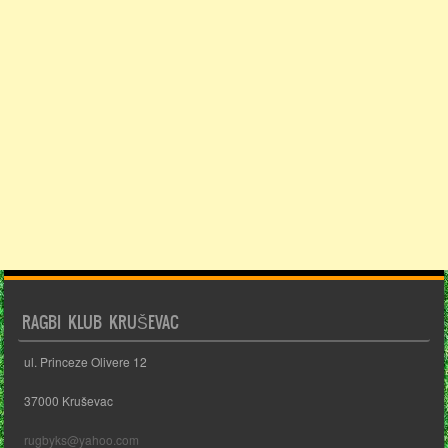
RAGBI KLUB KRUŠEVAC
ul. Princeze Olivere 12
37000 Kruševac
rugbyks@yahoo.com