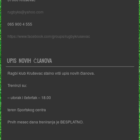
rugbyks@yahoo.com
065 900 4 555
https://www.facebook.com/groups/rugbykrusevac
UPIS NOVIH ČLANOVA
Ragbi klub Kruševac stalno vrši upis novih članova.
Treninzi su:
– utorak i četvrtak – 18.00
teren Sportskog centra
Prvih mesec dana treniranja je BESPLATNO.