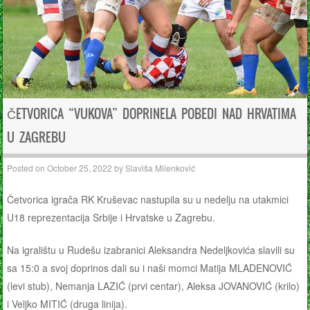
ČETVORICA “VUKOVA” DOPRINELA POBEDI NAD HRVATIMA
U ZAGREBU
Posted on
October 25, 2022
by
Slaviša Milenković
Četvorica igrača RK Kruševac nastupila su u nedelju na utakmici
U18 reprezentacija Srbije i Hrvatske u Zagrebu.
Na igralištu u Rudešu izabranici Aleksandra Nedeljkovića slavili su
sa 15:0 a svoj doprinos dali su i naši momci Matija MLADENOVIĆ
(levi stub), Nemanja LAZIĆ (prvi centar), Aleksa JOVANOVIĆ (krilo)
i Veljko MITIĆ (druga linija).