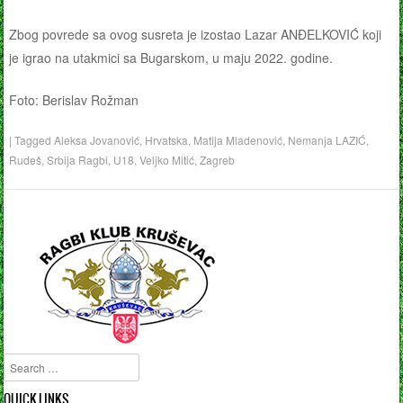
Zbog povrede sa ovog susreta je izostao Lazar ANĐELKOVIĆ koji
je igrao na utakmici sa Bugarskom, u maju 2022. godine.
Foto: Berislav Rožman
|
Tagged
Aleksa Jovanović
,
Hrvatska
,
Matija Mladenović
,
Nemanja LAZIĆ
,
Rudeš
,
Srbija Ragbi
,
U18
,
Veljko Mitić
,
Zagreb
Search
QUICK LINKS